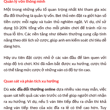
Quản lý vốn thông minh
Một trong những yếu tố quan trọng nhất khi tham gia xóc
đĩa đổi thưởng là quản lý vốn. Bet thủ nên đặt ra giới hạn số
tiền cược mỗi ngày và tuân thủ nghiêm ngặt. Ví dụ, chỉ sử
dụng 10-20% tổng vốn cho mỗi phiên chơi để tránh rủi ro
thua lỗ lớn. Các nền tảng như 68win thường cung cấp tính
năng theo dõi lịch sử cược, giúp anh em kiểm soát chi tiêu dễ
dàng hơn.
Hãy ưu tiên đặt cược nhỏ ở các ván đầu để làm quen với
nhịp độ trò chơi. Khi đã nắm bắt được xu hướng, cược thủ
có thể tăng mức cược ở những ván có độ tự tin cao.
Quan sát và phân tích xu hướng
Dù
xóc đĩa đổi thưởng online
dựa nhiều vào may mắn, việc
quan sát kết quả các ván trước có thể giúp người chơi nhận
ra xu hướng. Ví dụ, nếu 5 ván liên tiếp đều ra chẵn thì khả
năng ván tiếp theo của xóc đĩa ra lẻ có thể cao hơn. Tuy