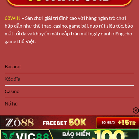
68WIN
– Sân chơi giải trí đỉnh cao với hàng ngàn trò chơi
hấp dẫn như thể thao, casino, game bài, nạp rút siêu tốc, bảo
mật tối đa và khuyến mãi ngập tràn mỗi ngày dành riêng cho
game thủ Việt.
Bacarat
Xóc đĩa
Casino
Nổ hũ
Copyright 2026 ©
68win